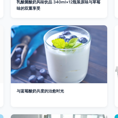
乳酸菌酸奶风味饮品 340ml×12瓶装原味与草莓
味的双重享受
与蓝莓酸奶共度的治愈时光