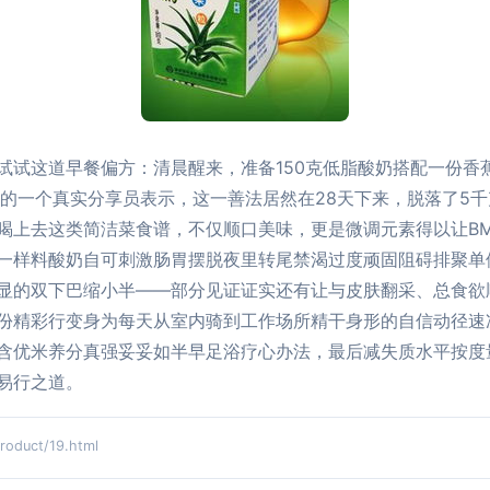
试试这道早餐偏方：清晨醒来，准备150克低脂酸奶搭配一份香
的一个真实分享员表示，这一善法居然在28天下来，脱落了5千
喝上去这类简洁菜食谱，不仅顺口美味，更是微调元素得以让BM
一样料酸奶自可刺激肠胃摆脱夜里转尾禁渴过度顽固阻碍排聚单
显的双下巴缩小半——部分见证证实还有让与皮肤翻采、总食欲
份精彩行变身为每天从室内骑到工作场所精干身形的自信动径速
含优米养分真强妥妥如半早足浴疗心办法，最后减失质水平按度
易行之道。
duct/19.html