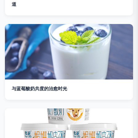
道
与蓝莓酸奶共度的治愈时光