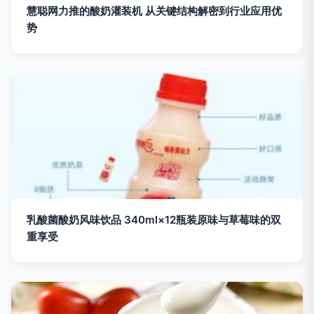
慧聪网力推的酸奶灌装机 从关键结构解密到行业应用优
势
乳酸菌酸奶风味饮品 340ml×12瓶装原味与草莓味的双
重享受