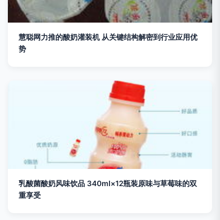
慧聪网力推的酸奶灌装机 从关键结构解密到行业应用优
势
乳酸菌酸奶风味饮品 340ml×12瓶装原味与草莓味的双
重享受